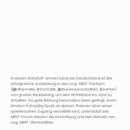
In einem Rohstoff-armen Land wie Deutschland ist die
erfolgreiche Aus­bildung in den sog. MINT-Fächern
(
M
athematik,
I
nformatik,
N
aturwissen­schaften,
T
echnik)
von großer Bedeutung, um den Wohlstand im Land zu
erhalten. Da gute Bildung besonders dann gelingt, wenn
Kindern frühzeitig Spaß an diesen Themen über einen
spielerischen Zugang vermittelt wird, unterstützt das
MINT-Forum Bayern die Einrichtung und den Betrieb von
sog. MINT-Werkstätten.