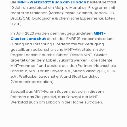
Die
MINT-Werkstatt Buch am Erlbach
besteht seit fast
10 Jahren und bietet ein Mal pro Monat ein Programm mit
mehreren Stationen (Mathe/Physik-Kabinett, Robotik, 3D-
Druck/CAD, biologische & chemische Experimente, Löten
u.v.a.).
Im Jahr 2023 wurden dem neugegründetem
MINT-
Cluster Landshut
durch das BMBF (Bundesministerium
Bildung und Forschung) Fördermittel zur Verfügung
gestellt, um außerschulische MINT-Aktivitäten in der
Region Landshut durchzuführen. Dieses MINT-Cluster
arbeitet unter dem Label „Zukunftswerker – alle Talente
MINT-nehmen“ und besteht aus den Partnern Hochschule
Landshut, MINT Forum Bayern e.V., Silicon Vilstal gUG, DOM
e.V., Weltacker Landshut e.V. und Stadt Landshut
(Verbundkoordination).
Speziell das MINT-Forum Bayern hat sich in diesem
Rahmen das Ziel gesetzt, das Konzept der MINT-
Werkstatt Buch am Erlbach in die Fläche zu tragen.